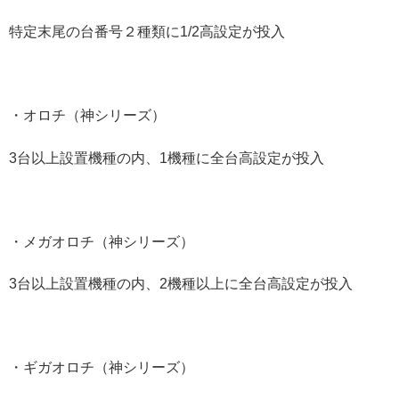
特定末尾の台番号２種類に1/2高設定が投入
・オロチ（神シリーズ）
3台以上設置機種の内、1機種に全台高設定が投入
・メガオロチ（神シリーズ）
3台以上設置機種の内、2機種以上に全台高設定が投入
・ギガオロチ（神シリーズ）