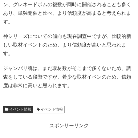
ン、グレネードボムの複数が同時に開催されることも多く
あり、単独開催と比べ、より信頼度が高まると考えられま
す。
神シリーズについての傾向も現在調査中ですが、比較的新
しい取材イベントのため、より信頼度が高いと思われま
す。
ジャンバリ魂は、まだ取材数がそこまで多くないため、調
査をしている段階ですが、希少な取材イベンのため、信頼
度は非常に高いと思われます。
イベント情報
イベント情報
スポンサーリンク