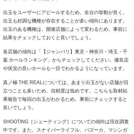
出玉をユーザーにアピールするため、全台の挙動が良く、
出玉も好調な機種が存在することが多い傾向にあります。
出玉のある機種は、開催店舗によって変わるため、事前に
結果をチェックしておくと良いでしょう。
各店舗の傾向は「【ジャンバリ】東京・神奈川・埼玉・千
葉 ホールランキング」からチェックしてください。優良店
や状況の良いホールも一目でわかるようになっています。
真ノ極 THE REALについては、あまり出玉がない店舗が目
立つことも多いため、信頼度は低めです。こちらも取材結
果報告で毎回の出玉がわかるため、事前にチェックすると
良いでしょう。
SHOOTING［シューティング］についての傾向は現在調査
中です。また、スナイパーライフル、バズーカ、マシンガ