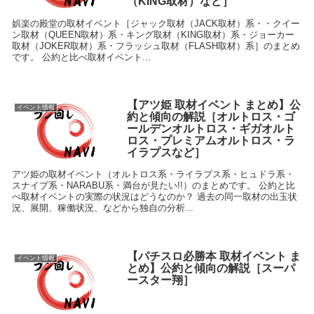
（KING取材）など］
娯楽の殿堂の取材イベント［ジャック取材（JACK取材）系・・クイー
ン取材（QUEEN取材）系・キング取材（KING取材）系・ジョーカー
取材（JOKER取材）系・フラッシュ取材（FLASH取材）系］のまとめ
です。 公約と比べ取材イベント...
【アツ姫 取材イベント まとめ】公
イベント情報
約と傾向の解説［オルトロス・ゴ
ールデンオルトロス・ギガオルト
ロス・プレミアムオルトロス・ラ
イラプスなど］
アツ姫の取材イベント（オルトロス系・ライラプス系・ヒュドラ系・
スナイプ系・NARABU系・満台が見たい!!）のまとめです。 公約と比
べ取材イベントの実際の状況はどうなのか？ 過去の同一取材の出玉状
況、展開、稼働状況、などから独自の分析...
【パチスロ必勝本 取材イベント ま
イベント情報
とめ】公約と傾向の解説［スーパ
ースター翔］