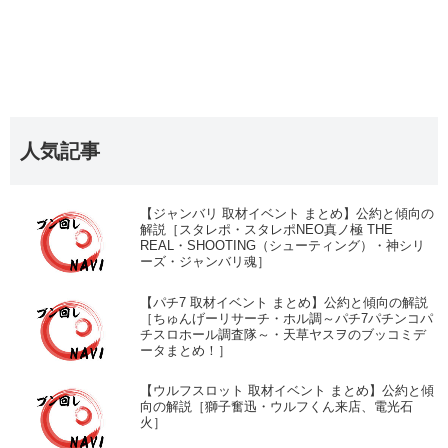
人気記事
【ジャンバリ 取材イベント まとめ】公約と傾向の
解説［スタレポ・スタレポNEO真ノ極 THE
REAL・SHOOTING（シューティング）・神シリ
ーズ・ジャンバリ魂］
【パチ7 取材イベント まとめ】公約と傾向の解説
［ちゅんげーリサーチ・ホル調～パチ7パチンコパ
チスロホール調査隊～・天草ヤスヲのブッコミデ
ータまとめ！］
【ウルフスロット 取材イベント まとめ】公約と傾
向の解説［獅子奮迅・ウルフくん来店、電光石
火］