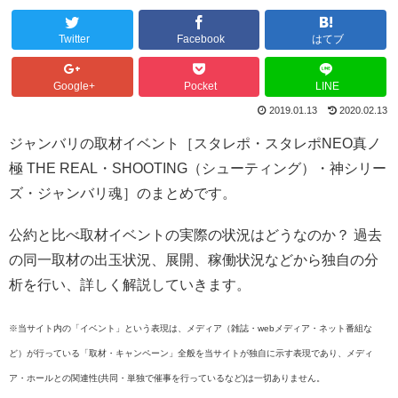
Twitter
Facebook
はてブ
Google+
Pocket
LINE
2019.01.13
2020.02.13
ジャンバリの取材イベント［スタレポ・スタレポNEO真ノ
極 THE REAL・SHOOTING（シューティング）・神シリー
ズ・ジャンバリ魂］のまとめです。
公約と比べ取材イベントの実際の状況はどうなのか？ 過去
の同一取材の出玉状況、展開、稼働状況などから独自の分
析を行い、詳しく解説していきます。
※当サイト内の「イベント」という表現は、メディア（雑誌・webメディア・ネット番組な
ど）が行っている「取材・キャンペーン」全般を当サイトが独自に示す表現であり、メディ
ア・ホールとの関連性(共同・単独で催事を行っているなど)は一切ありません。