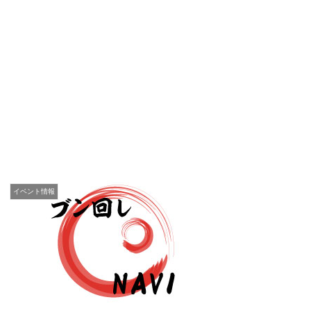
イベント情報