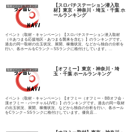
【スロパチステーション潜入取
取材イベント ランキング
材】東京・神奈川・埼玉・千葉 ホ
ールランキング
イベント（取材・キャンペーン）【スロパチステーション潜入取材
（※あつまる応援地区・あつまる襲来を含む）】のランキングです。
過去の同一取材の出玉状況、展開、稼働状況、などから独自の分析を
行い、各ホールをCランク～SSランクに格付けしています。...
【オフミー】東京・神奈川・埼
取材イベント ランキング
玉・千葉 ホールランキング
イベント（取材・キャンペーン）【オフミー（オフミー・BBオフ会・
漢オフミー・バーチャルLIVE）】のランキングです。過去の同一取材
の出玉状況、展開、稼働状況、などから独自の分析を行い、各ホール
をCランク～SSランクに格付けしています。優良店...