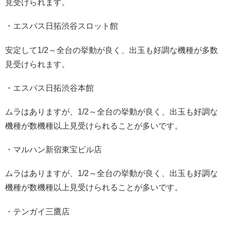
見受けられます。
・エスパス日拓渋谷スロット館
安定して1/2～全台の挙動が良く、出玉も好調な機種が多数
見受けられます。
・エスパス日拓渋谷本館
ムラはありますが、1/2～全台の挙動が良く、出玉も好調な
機種が数機種以上見受けられることが多いです。
・マルハン新宿東宝ビル店
ムラはありますが、1/2～全台の挙動が良く、出玉も好調な
機種が数機種以上見受けられることが多いです。
・テンガイ三鷹店