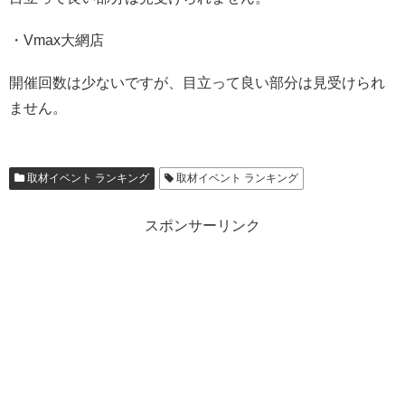
・Vmax大網店
開催回数は少ないですが、目立って良い部分は見受けられ
ません。
取材イベント ランキング
取材イベント ランキング
スポンサーリンク