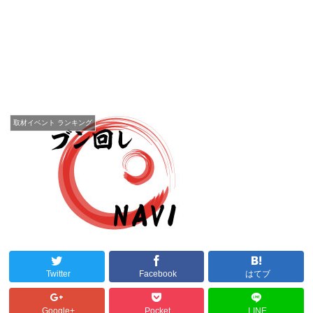
取材イベント ランキング
Twitter
Facebook
はてブ
Google+
Pocket
LINE