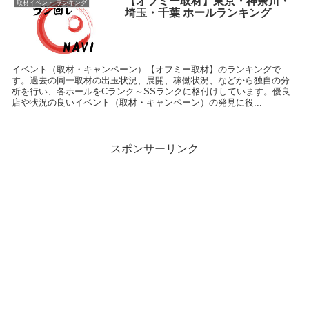
【オフミー取材】東京・神奈川・
取材イベント ランキング
埼玉・千葉 ホールランキング
イベント（取材・キャンペーン）【オフミー取材】のランキングで
す。過去の同一取材の出玉状況、展開、稼働状況、などから独自の分
析を行い、各ホールをCランク～SSランクに格付けしています。優良
店や状況の良いイベント（取材・キャンペーン）の発見に役...
スポンサーリンク