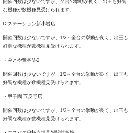
開催回数は少ないですが、全台の挙動が良く、出玉も好調
な機種が数機種見受けられます。
D’ステーション新小岩店
開催回数は少ないですが、1/2～全台の挙動が良く、出玉も
好調な機種が数機種見受けられます。
・みとや鶯谷M-2
開催回数は少ないですが、1/2～全台の挙動が良く、出玉も
好調な機種が数機種見受けられます。
・甲子園 五反野店
開催回数は少ないですが、1/2～全台の挙動が良く、出玉も
好調な機種が数機種見受けられます。
・エスパス日拓赤坂見附駅前新館