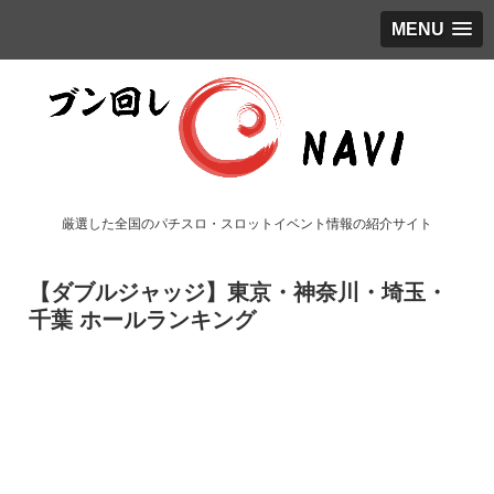
MENU
厳選した全国のパチスロ・スロットイベント情報の紹介サイト
【ダブルジャッジ】東京・神奈川・埼玉・
千葉 ホールランキング