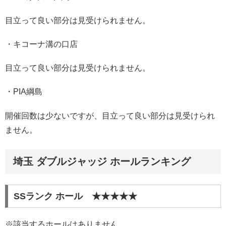
目立って良い部分は見受けられません。
・キコーナ溝の口店
目立って良い部分は見受けられません。
・PIA綱島
開催回数は少ないですが、目立って良い部分は見受けられ
ません。
埼玉 ダブルジャッジ ホールランキング
SSランク ホール ★★★★★
※該当するホールはありません。