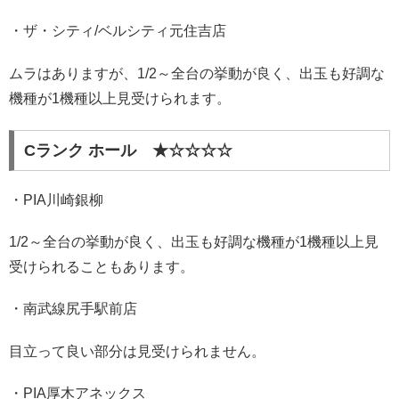
・ザ・シティ/ベルシティ元住吉店
ムラはありますが、1/2～全台の挙動が良く、出玉も好調な
機種が1機種以上見受けられます。
Cランク ホール ★☆☆☆☆
・PIA川崎銀柳
1/2～全台の挙動が良く、出玉も好調な機種が1機種以上見
受けられることもあります。
・南武線尻手駅前店
目立って良い部分は見受けられません。
・PIA厚木アネックス