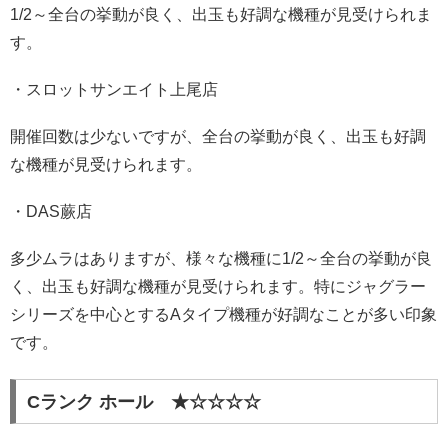
1/2～全台の挙動が良く、出玉も好調な機種が見受けられま
す。
・スロットサンエイト上尾店
開催回数は少ないですが、全台の挙動が良く、出玉も好調
な機種が見受けられます。
・DAS蕨店
多少ムラはありますが、様々な機種に1/2～全台の挙動が良
く、出玉も好調な機種が見受けられます。特にジャグラー
シリーズを中心とするAタイプ機種が好調なことが多い印象
です。
Cランク ホール ★☆☆☆☆