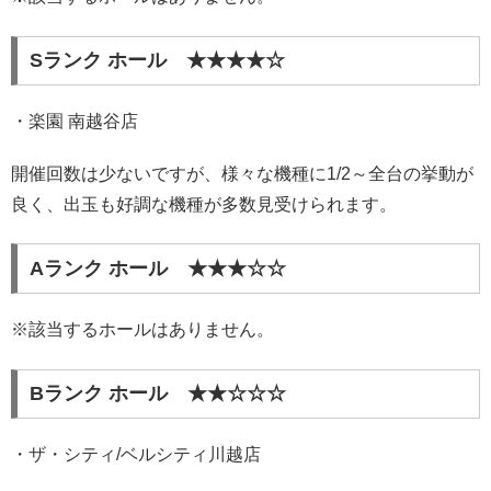
Sランク ホール ★★★★☆
・楽園 南越谷店
開催回数は少ないですが、様々な機種に1/2～全台の挙動が
良く、出玉も好調な機種が多数見受けられます。
Aランク ホール ★★★☆☆
※該当するホールはありません。
Bランク ホール ★★☆☆☆
・ザ・シティ/ベルシティ川越店