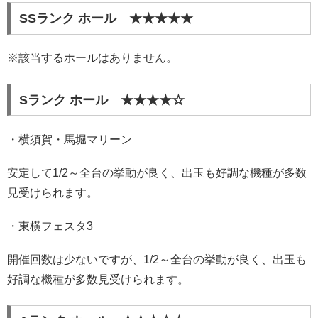
SSランク ホール ★★★★★
※該当するホールはありません。
Sランク ホール ★★★★☆
・横須賀・馬堀マリーン
安定して1/2～全台の挙動が良く、出玉も好調な機種が多数
見受けられます。
・東横フェスタ3
開催回数は少ないですが、1/2～全台の挙動が良く、出玉も
好調な機種が多数見受けられます。