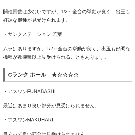
開催回数は少ないですが、1/2～全台の挙動が良く、出玉も
好調な機種が見受けられます。
・サンクステーション 若葉
ムラはありますが、1/2～全台の挙動が良く、出玉も好調な
機種が数機種以上見受けられることもあります。
Cランク ホール ★☆☆☆☆
・アスワンFUNABASHI
最近はあまり良い部分が見受けられません。
・アスワンMAKUHARI
目立って良い部分は見受けられません。