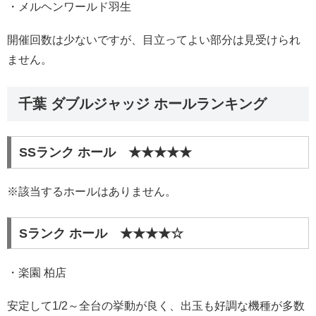
・メルヘンワールド羽生
開催回数は少ないですが、目立ってよい部分は見受けられ
ません。
千葉 ダブルジャッジ ホールランキング
SSランク ホール ★★★★★
※該当するホールはありません。
Sランク ホール ★★★★☆
・楽園 柏店
安定して1/2～全台の挙動が良く、出玉も好調な機種が多数